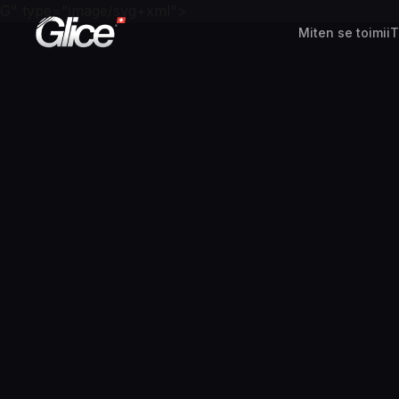
G" type="image/svg+xml">
Miten se toimii
T
English
Deutsch
Français
Nederlands