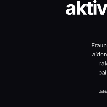
aktiv
Fraun
aidon 
ra
pai
Johta