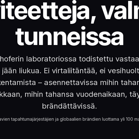
iteetteja, va
tunneissa
hoferin laboratoriossa todistettu vast
jään liukua. Ei virtaliitäntää, ei vesihuol
kentamista – asennettavissa mihin taha
kkaan, mihin tahansa vuodenaikaan, tä
brändättävissä.
vien tapahtumajärjestäjien ja globaalien brändien luottama yli 100 