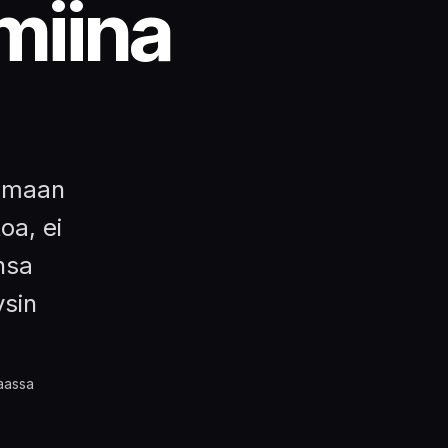
lmiina
aamaan
toa, ei
nsa
ysin
maassa