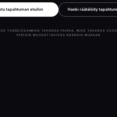
stu tapahtuman etuihin
Hanki räätälöity tapahtu
US TUNNEISSA
MIKÄ TAHANSA PAIKKA, MIKÄ TAHANSA VUO
TÄYSIN MUOKATTAVISSA BRÄNDIN MUKAAN