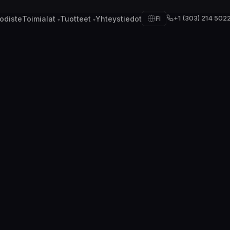
+1 (303) 214 502
odiste
Toimialat
Tuotteet
Yhteystiedot
FI