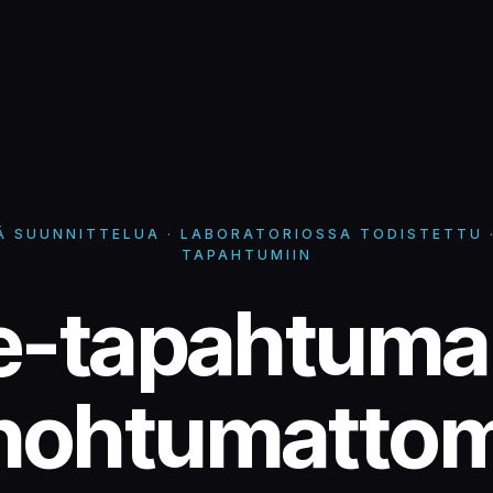
TÄ SUUNNITTELUA · LABORATORIOSSA TODISTETTU 
TAPAHTUMIIN
e-luistinrata
e-tapahtuma
nohtumattom