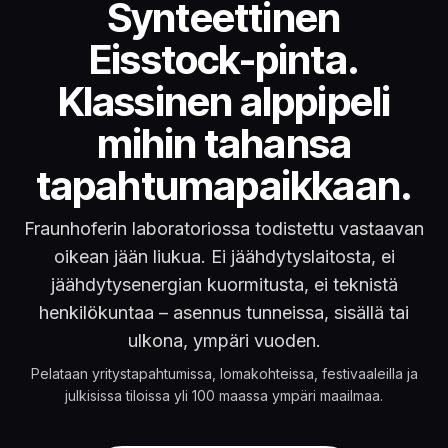
Glice Eisstock-rata
Synteettinen
Eisstock-pinta.
Klassinen alppipeli
mihin tahansa
tapahtumapaikkaan.
Fraunhoferin laboratoriossa todistettu vastaavan
oikean jään liukua. Ei jäähdytyslaitosta, ei
jäähdytysenergian kuormitusta, ei teknistä
henkilökuntaa – asennus tunneissa, sisällä tai
ulkona, ympäri vuoden.
Pelataan yritystapahtumissa, lomakohteissa, festivaaleilla ja
julkisissa tiloissa yli 100 maassa ympäri maailmaa.