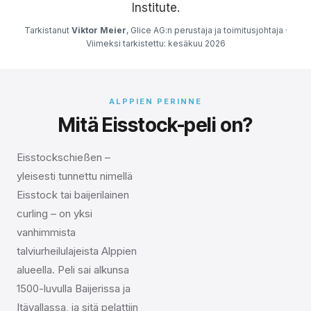
Institute.
Tarkistanut
Viktor Meier
, Glice AG:n perustaja ja toimitusjohtaja ·
Viimeksi tarkistettu: kesäkuu 2026
ALPPIEN PERINNE
Mitä Eisstock-peli on?
Eisstockschießen –
yleisesti tunnettu nimellä
Eisstock tai baijerilainen
curling – on yksi
vanhimmista
talviurheilulajeista Alppien
alueella. Peli sai alkunsa
1500-luvulla Baijerissa ja
Itävallassa, ja sitä pelattiin