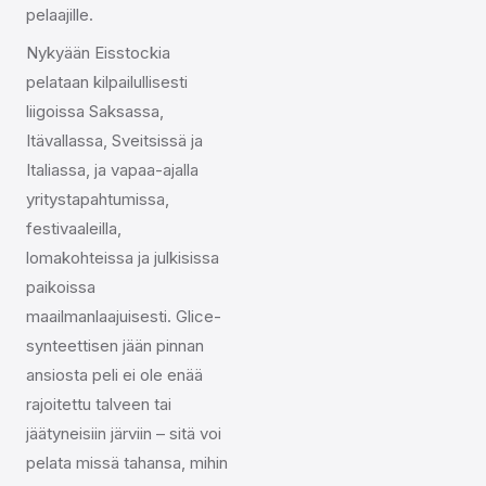
pelaajille.
Nykyään Eisstockia
pelataan kilpailullisesti
liigoissa Saksassa,
Itävallassa, Sveitsissä ja
Italiassa, ja vapaa-ajalla
yritystapahtumissa,
festivaaleilla,
lomakohteissa ja julkisissa
paikoissa
maailmanlaajuisesti. Glice-
synteettisen jään pinnan
ansiosta peli ei ole enää
rajoitettu talveen tai
jäätyneisiin järviin – sitä voi
pelata missä tahansa, mihin