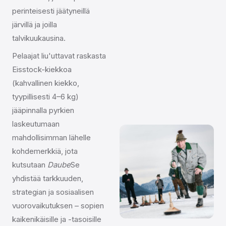
perinteisesti jäätyneillä
järvillä ja joilla
talvikuukausina.
Pelaajat liu'uttavat raskasta
Eisstock-kiekkoa
(kahvallinen kiekko,
tyypillisesti 4–6 kg)
jääpinnalla pyrkien
laskeutumaan
mahdollisimman lähelle
kohdemerkkiä, jota
kutsutaan
Daube
Se
yhdistää tarkkuuden,
strategian ja sosiaalisen
vuorovaikutuksen – sopien
kaikenikäisille ja -tasoisille