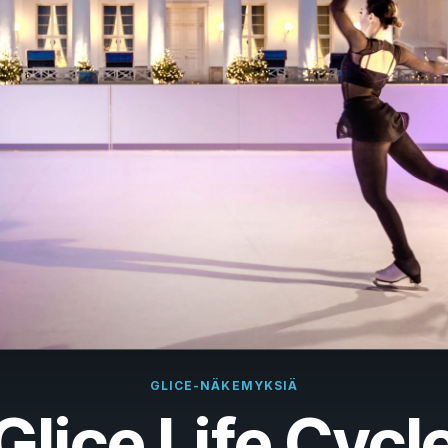
çais
rlands
ano
ñol
uguês
k
ska
k
i
GLICE-NÄKEMYKSIÄ
Glice Life Cycl
i