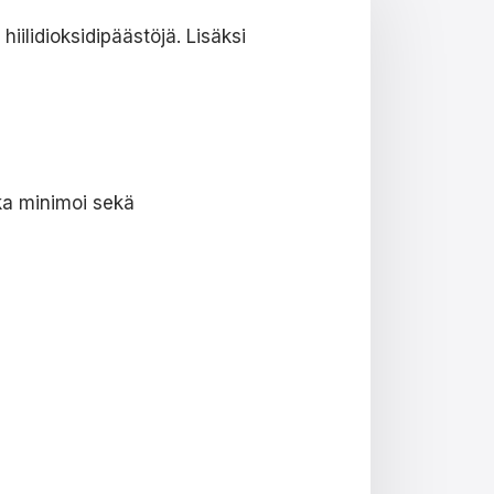
iilidioksidipäästöjä. Lisäksi
ka minimoi sekä