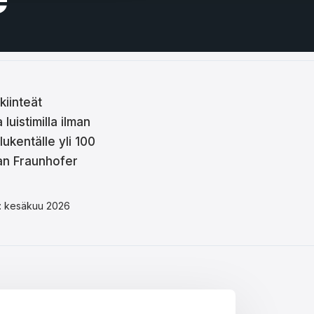
kiinteät
luistimilla ilman
ukentälle yli 100
an Fraunhofer
ttu: kesäkuu 2026