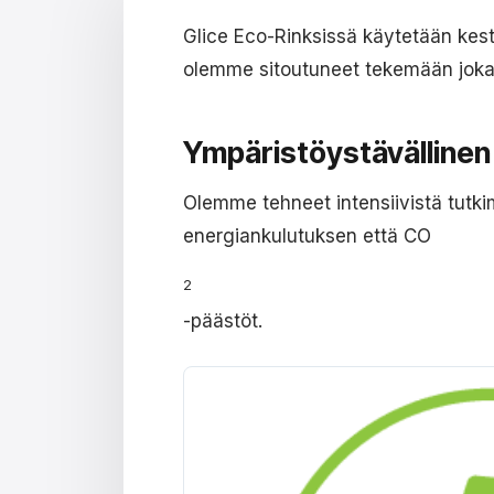
Glice Eco-Rinksissä käytetään kestäv
olemme sitoutuneet tekemään jokai
Ympäristöystävälline
Olemme tehneet intensiivistä tutk
energiankulutuksen että CO
2
-päästöt.