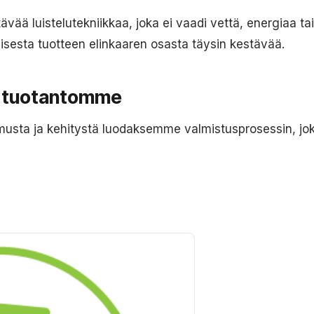
ää luistelutekniikkaa, joka ei vaadi vettä, energiaa tai h
sesta tuotteen elinkaaren osasta täysin kestävää.
n tuotantomme
imusta ja kehitystä luodaksemme valmistusprosessin, jo