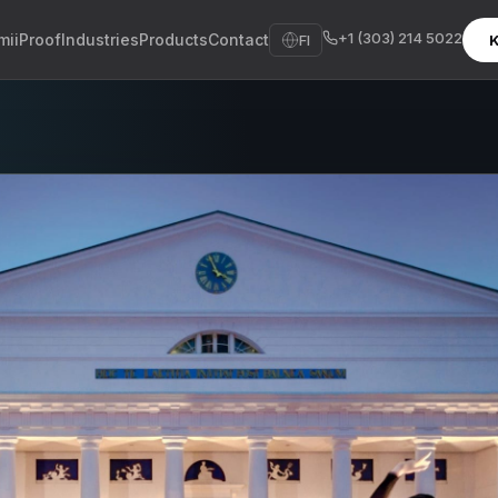
+1 (303) 214 5022
mii
Proof
Industries
Products
Contact
FI
K
sh
sch