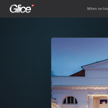
Miten se toi
Engli
Deut