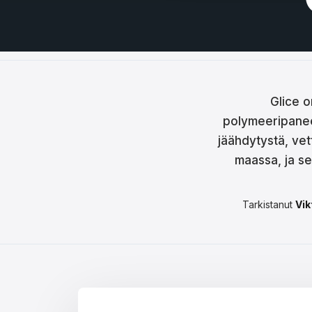
Češt
Magy
Hrva
Rom
Glice o
polymeeripaneeli
日本
jäähdytystä, vet
한국
maassa, ja s
中文
Tarkistanut
Vik
Русс
Slov
Türk
لعربية