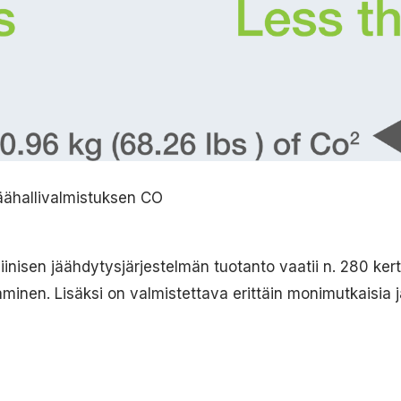
jäähallivalmistuksen CO
iinisen jäähdytysjärjestelmän tuotanto vaatii n. 280 k
nen. Lisäksi on valmistettava erittäin monimutkaisia ja