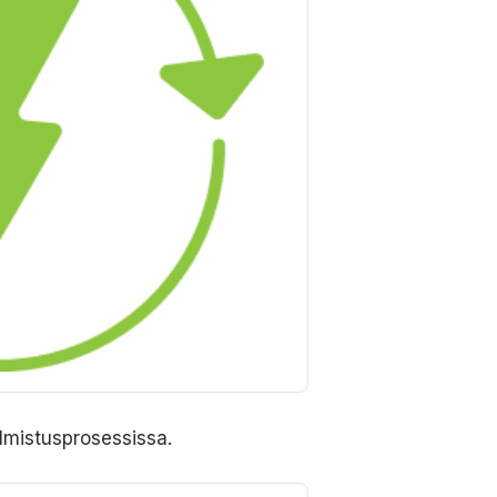
lmistusprosessissa.