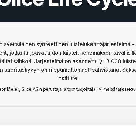
ina
ar
tski
ână
n sveitsiläinen synteettinen luistelukenttäjärjestelmä – 
t, jotka tarjoavat aidon luistelukokemuksen tavallisilla 
語
tä tai sähköä. Järjestelmä on asennettu yli 3 000 luistel
어
en suorituskyvyn on riippumattomasti vahvistanut Saks
Institute.
tor Meier
, Glice AG:n perustaja ja toimitusjohtaja · Viimeksi tarkiste
кий
enčina
çe
ا