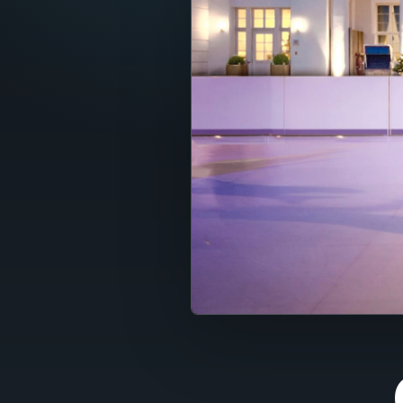
Fran
Nede
Itali
Espa
Port
Dans
Sven
Nors
Suom
Polsk