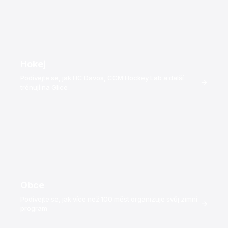
lépe klouže.
Spoj pero-drážka
Panely do sebe zapadají jako parketová podlaha – přesně
obrobené spoje vytvářejí bezešvý povrch. Spáry jsou
Hokej
100% zarovnané a pod nohama nepostřehnutelné.
Podívejte se, jak HC Davos, CCM Hockey Lab a další
→
trénují na Glice
Instalujte kdekoli, bez nutnosti povolení.
Panely se pokládají přímo na beton, asfalt, sportovní
podlahu nebo podlahu pro akce. Žádné kotvení, žádné
vrtání, žádná stavební povolení. Premium panely vydrží
10+ let na stranu a jsou oboustranné.
Snadná správa díky certifikaci Rink Manager.
Obce
Společnost Glice poskytuje certifikaci Rink Manager, která
Podívejte se, jak více než 100 měst organizuje svůj zimní
pomáhá vašemu týmu provozovat a udržovat kluziště,
→
program
čímž podporuje dlouhodobou kvalitu povrchu a prvotřídní