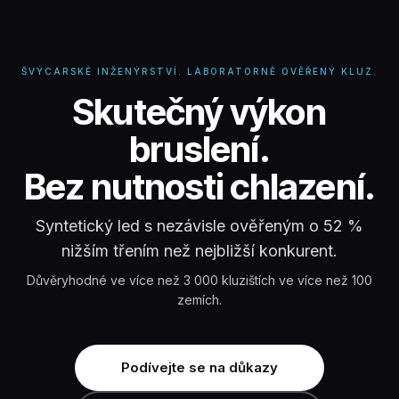
ŠVÝCARSKÉ INŽENÝRSTVÍ. LABORATORNĚ OVĚŘENÝ KLUZ.
Syntetické kluziště,
Skutečný výkon
bruslení.
Bez nutnosti chlazení.
Syntetický led s nezávisle ověřeným o 52 %
nižším třením než nejbližší konkurent.
Důvěryhodné ve více než 3 000 kluzištích ve více než 100
zemích.
Podívejte se na důkazy