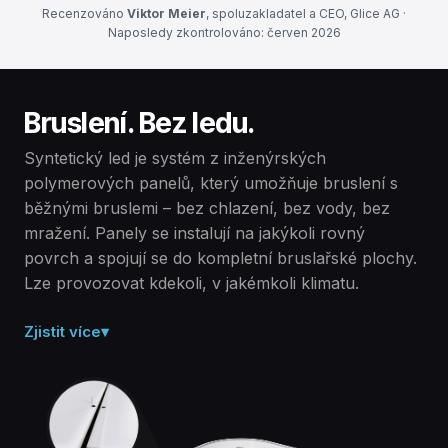
Recenzováno
Viktor Meier
, spoluzakladatel a CEO, Glice AG ·
Naposledy zkontrolováno: červen 2026
Bruslení. Bez ledu.
Syntetický led je systém z inženýrských
polymerových panelů, který umožňuje bruslení s
běžnými bruslemi – bez chlazení, bez vody, bez
mražení. Panely se instalují na jakýkoli rovný
povrch a spojují se do kompletní bruslařské plochy.
Lze provozovat kdekoli, v jakémkoli klimatu.
Zjistit více
▾
Pevný polymer, ne led.
Syntetický led je suchý, pevný povrch vyrobený z
inženýrských polymerových panelů – bez vody, bez