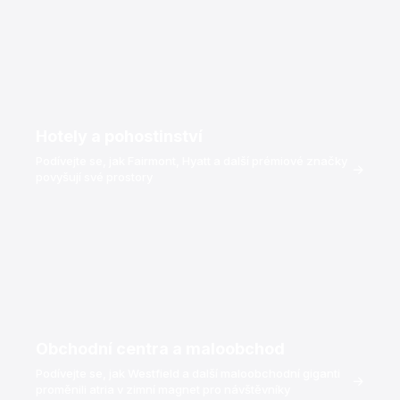
bruslařský zážitek.
Máte otázky, jak funguje syntetický led?
Promluvte si s naším týmem →
Hotely a pohostinství
Podívejte se, jak Fairmont, Hyatt a další prémiové značky
→
povyšují své prostory
Obchodní centra a maloobchod
Podívejte se, jak Westfield a další maloobchodní giganti
→
proměnili atria v zimní magnet pro návštěvníky