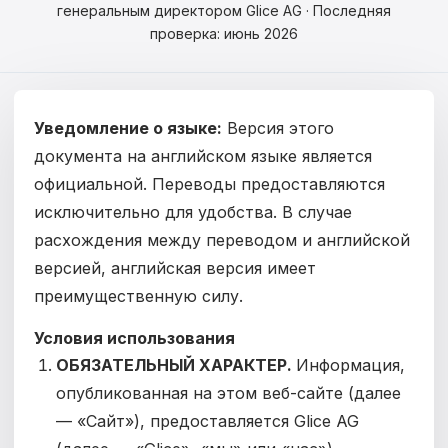
Čeština
генеральным директором Glice AG · Последняя
проверка: июнь 2026
Magyar
Hrvatski
Уведомление о языке:
Версия этого
Română
документа на английском языке является
日本語
официальной. Переводы предоставляются
исключительно для удобства. В случае
한국어
расхождения между переводом и английской
версией, английская версия имеет
中文
преимущественную силу.
Русский
Условия использования
Slovenčina
ОБЯЗАТЕЛЬНЫЙ ХАРАКТЕР.
Информация,
опубликованная на этом веб-сайте (далее
Türkçe
— «Сайт»), предоставляется Glice AG
العربية