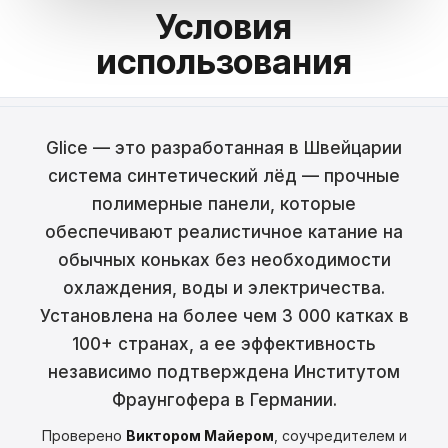
Условия
Français
использования
Nederlands
Italiano
Glice — это разработанная в Швейцарии
Español
система синтетический лёд — прочные
Português
полимерные панели, которые
обеспечивают реалистичное катание на
Dansk
обычных коньках без необходимости
Svenska
охлаждения, воды и электричества.
Установлена на более чем 3 000 катках в
Norsk
100+ странах, а ее эффективность
независимо подтверждена Институтом
Suomi
Фраунгофера в Германии.
Polski
Проверено
Виктором Майером
, соучредителем и