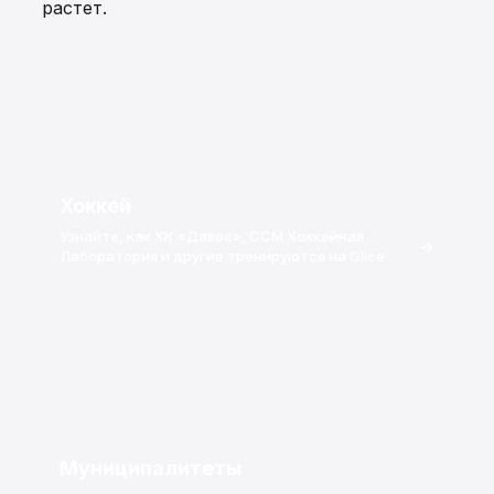
растет.
Хоккей
Узнайте, как ХК «Давос», CCM Хоккейная
→
Лаборатория и другие тренируются на Glice
Муниципалитеты