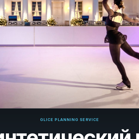
çais
rlands
ano
ñol
uguês
k
ska
k
i
GLICE PLANNING SERVICE
нтетический 
i