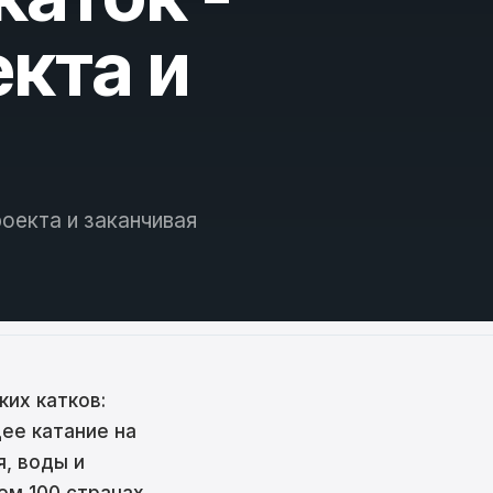
кта и
роекта и заканчивая
ких катков:
ее катание на
, воды и