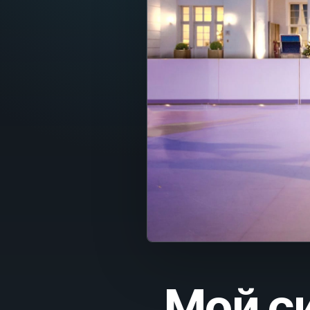
Fran
Nede
Itali
Espa
Port
Dans
Sven
Nors
Suom
Мой си
Polsk