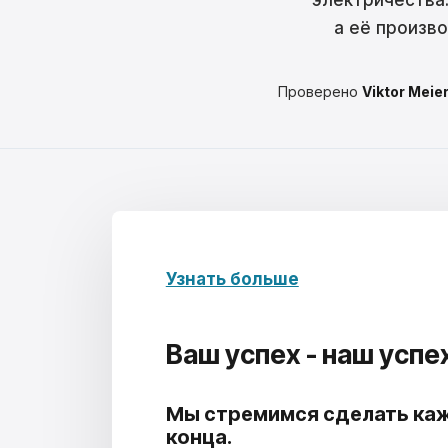
электричества.
а её произв
Проверено
Viktor Meie
Узнать больше
Ваш успех -
наш успе
Мы стремимся сделать каж
конца.