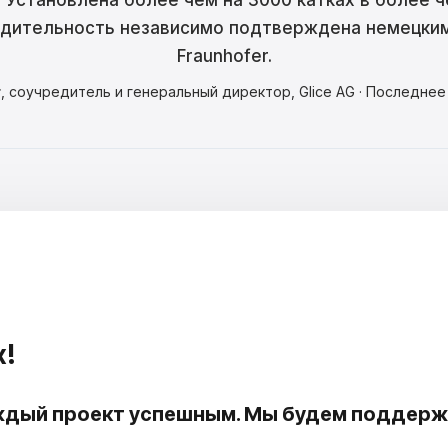
 Установлена более чем на 3000 катках в более ч
одительность независимо подтверждена немецки
Fraunhofer.
r
, соучредитель и генеральный директор, Glice AG · Последне
х!
дый проект успешным. Мы будем поддержив