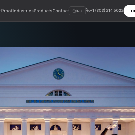
+1 (303) 214 5022
т
Proof
Industries
Products
Contact
RU
С
sh
sch