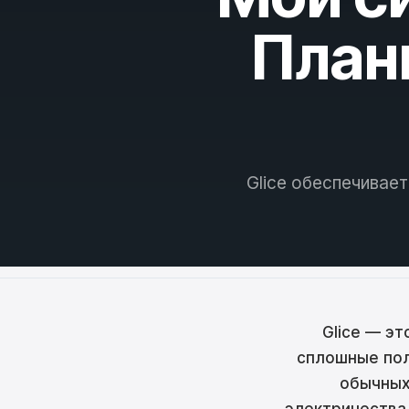
Češt
План
Magy
Hrva
Rom
日本
Glice обеспечивает
한국
中文
Русс
Slov
Glice — эт
сплошные пол
Türk
обычных
لعربية