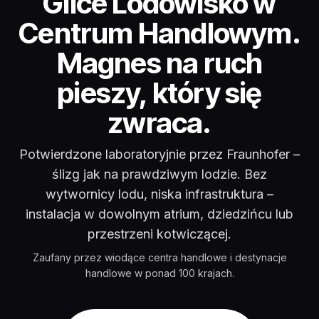
Lodowisko w centru
Glice Lodowisko w
Centrum Handlowym.
Magnes na ruch
pieszy, który się
zwraca.
Potwierdzone laboratoryjnie przez Fraunhofer –
ślizg jak na prawdziwym lodzie. Bez
wytwornicy lodu, niska infrastruktura –
instalacja w dowolnym atrium, dziedzińcu lub
przestrzeni kotwiczącej.
Zaufany przez wiodące centra handlowe i destynacje
handlowe w ponad 100 krajach.