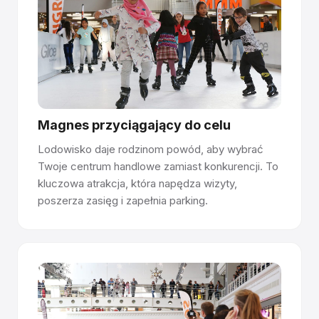
ostrza tworzą mikroskopijne rysy – im więcej jeździsz,
tym lepiej się ślizga.
Połączenie na pióro i wpust
Panele łączą się jak parkiet – precyzyjnie obrobione
złącza tworzą bezszwową powierzchnię. Spoiny są w
100% równe i niewyczuwalne pod stopą.
Magnes przyciągający do celu
Lodowisko daje rodzinom powód, aby wybrać
Zainstaluj w dowolnym miejscu, bez wymaganych
Twoje centrum handlowe zamiast konkurencji. To
pozwoleń.
kluczowa atrakcja, która napędza wizyty,
Panele układa się bezpośrednio na betonie, asfalcie,
poszerza zasięg i zapełnia parking.
podłogach sportowych lub eventowych. Bez kotwienia,
wiercenia i pozwoleń budowlanych. Panele Premium
wytrzymują 10+ lat na stronę i są odwracalne.
Łatwe zarządzanie dzięki certyfikacji Rink
Manager.