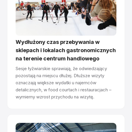
Glice oferuje certyfikację Rink Manager, aby pomóc
Twojemu zespołowi w obsłudze i konserwacji lodowiska,
wspierając długoterminową jakość nawierzchni i
doskonałe wrażenia z jazdy na łyżwach.
Wydłużony czas przebywania w
sklepach i lokalach gastronomicznych
Masz pytania o działanie syntetycznego lodu?
Porozmawiaj z naszym zespołem →
na terenie centrum handlowego
Sesje łyżwiarskie sprawiają, że odwiedzający
pozostają na miejscu dłużej. Dłuższe wizyty
oznaczają większe wydatki u najemców
detalicznych, w food courtach i restauracjach –
wymierny wzrost przychodu na wizytę.