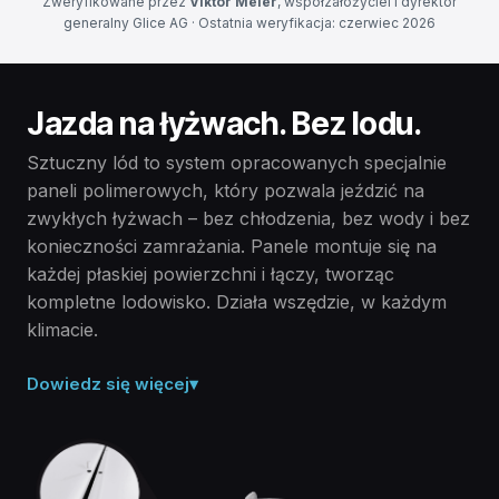
Zweryfikowane przez
Viktor Meier
, współzałożyciel i dyrektor
generalny Glice AG · Ostatnia weryfikacja: czerwiec 2026
Jazda na łyżwach. Bez lodu.
Sztuczny lód to system opracowanych specjalnie
paneli polimerowych, który pozwala jeździć na
zwykłych łyżwach – bez chłodzenia, bez wody i bez
konieczności zamrażania. Panele montuje się na
każdej płaskiej powierzchni i łączy, tworząc
kompletne lodowisko. Działa wszędzie, w każdym
klimacie.
Dowiedz się więcej
▾
Polimer stały, nie lód.
Sztuczny lód to sucha, stała powierzchnia wykonana z