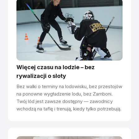
Spiekane panele uwalniają świeży środek poślizgowy, gdy
ostrza tworzą mikroskopijne rysy – im więcej jeździsz,
tym lepiej się ślizga.
Połączenie na pióro i wpust
Panele łączą się jak parkiet – precyzyjnie obrobione
złącza tworzą bezszwową powierzchnię. Spoiny są w
100% równe i niewyczuwalne pod stopą.
Więcej czasu na lodzie – bez
Zainstaluj w dowolnym miejscu, bez wymaganych
rywalizacji o sloty
pozwoleń.
Bez walki o terminy na lodowisku, bez przestojów
Panele układa się bezpośrednio na betonie, asfalcie,
na ponowne wygładzenie lodu, bez Zamboni.
podłogach sportowych lub eventowych. Bez kotwienia,
Twój lód jest zawsze dostępny — zawodnicy
wiercenia i pozwoleń budowlanych. Panele Premium
wchodzą na taflę i trenują, kiedy tylko potrzebują.
wytrzymują 10+ lat na stronę i są odwracalne.
Łatwe zarządzanie dzięki certyfikacji Rink
Manager.