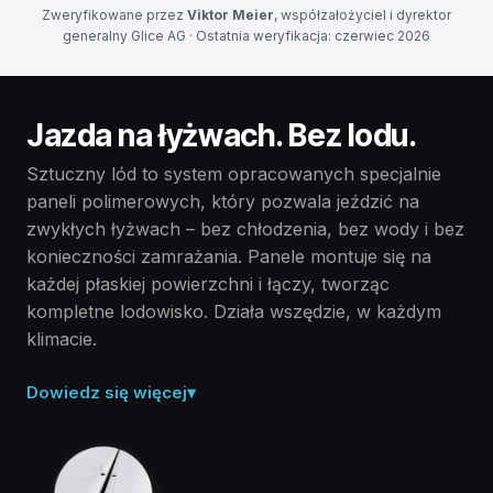
Zweryfikowane przez
Viktor Meier
, współzałożyciel i dyrektor
generalny Glice AG · Ostatnia weryfikacja: czerwiec 2026
Jazda na łyżwach. Bez lodu.
Sztuczny lód to system opracowanych specjalnie
paneli polimerowych, który pozwala jeździć na
zwykłych łyżwach – bez chłodzenia, bez wody i bez
konieczności zamrażania. Panele montuje się na
każdej płaskiej powierzchni i łączy, tworząc
kompletne lodowisko. Działa wszędzie, w każdym
klimacie.
Dowiedz się więcej
▾
Polimer stały, nie lód.
Sztuczny lód to sucha, stała powierzchnia wykonana z