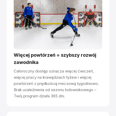
Glice oferuje certyfikację Rink Manager, aby pomóc
Twojemu zespołowi w obsłudze i konserwacji lodowiska,
wspierając długoterminową jakość nawierzchni i
doskonałe wrażenia z jazdy na łyżwach.
Masz pytania o działanie syntetycznego lodu?
Porozmawiaj z naszym zespołem →
Więcej powtórzeń = szybszy rozwój
zawodnika
Całoroczny dostęp oznacza więcej ćwiczeń,
więcej pracy na krawędziach łyżew i więcej
powtórzeń z prędkością meczową tygodniowo.
Brak uzależnienia od sezonu lodowiskowego –
Twój program działa 365 dni.