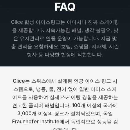
FAQ
Français
Nederlands
Glice 합성 아이스링크는 어디서나 진짜 스케이팅
을 제공합니다. 지속가능한 패널, 냉각 불필요, 낮
Italiano
은 유지관리로 연중 운영이 가능합니다. 지금 맞
Español
춤 견적을 요청하세요. 호텔, 쇼핑몰, 지자체, 시즌
행사 등 다양한 현장에 적합합니다.
Português
Dansk
Glice는 스위스에서 설계된 인공 아이스 링크 시
Svenska
스템으로, 냉동, 물, 전기 없이 일반 아이스 스케
Norsk
이트를 사용하여 실제 스케이팅 경험을 제공하는
견고한 폴리머 패널입니다. 100개 이상의 국가에
Suomi
3,000개 이상의 링크가 설치되었으며, 독일
Polski
Fraunhofer Institute에서 독립적으로 성능을 검
증했습니다.