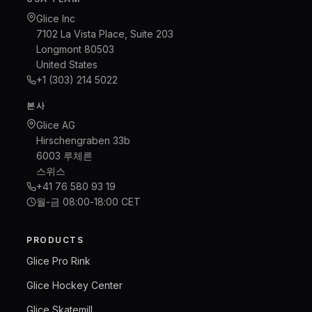
Glice Inc
7102 La Vista Place, Suite 203
Longmont 80503
United States
+1 (303) 214 5022
본사
Glice AG
Hirschengraben 33b
6003 루체른
스위스
+41 76 580 93 19
월-금 08:00-18:00 CET
PRODUCTS
Glice Pro Rink
Glice Hockey Center
Glice Skatemill