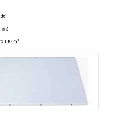
ide™
 mm)
ko 100 m²