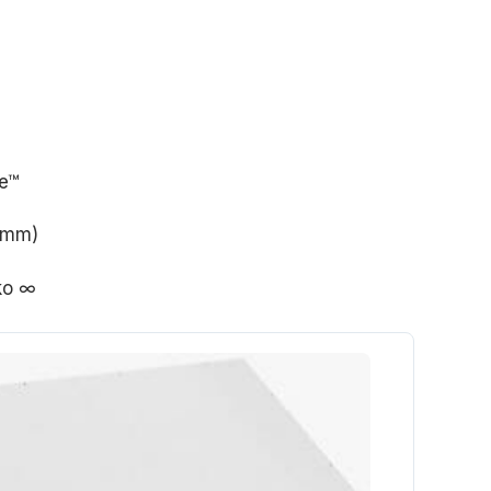
de™
 mm)
ko ∞