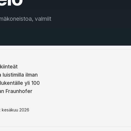
ylmäkoneistoa, valmiit
kiinteät
luistimilla ilman
ukentälle yli 100
an Fraunhofer
ttu: kesäkuu 2026