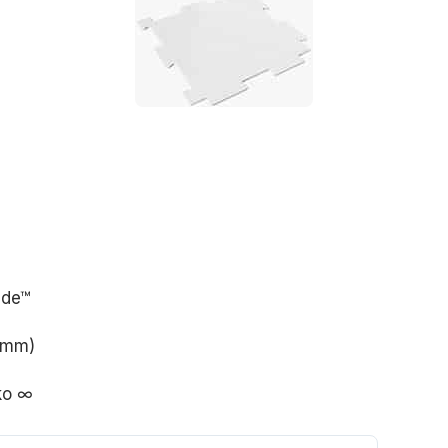
ide™
 mm)
ko ∞