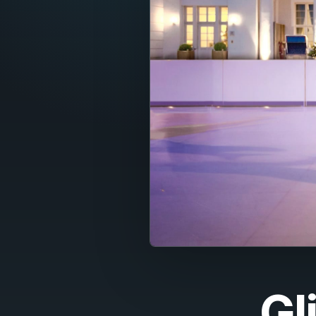
Fran
Nede
Itali
Espa
Port
Dans
Sven
Nors
Suom
Gl
Polsk