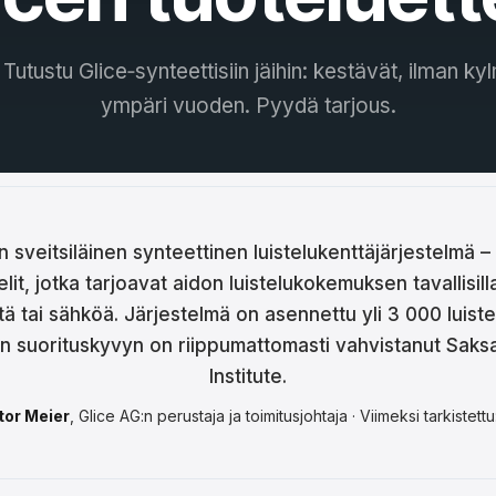
ina
ar
 Tutustu Glice‑synteettisiin jäihin: kestävät, ilman k
ympäri vuoden. Pyydä tarjous.
tski
ână
語
어
n sveitsiläinen synteettinen luistelukenttäjärjestelmä – 
t, jotka tarjoavat aidon luistelukokemuksen tavallisilla 
tä tai sähköä. Järjestelmä on asennettu yli 3 000 luistel
кий
en suorituskyvyn on riippumattomasti vahvistanut Saks
Institute.
enčina
tor Meier
, Glice AG:n perustaja ja toimitusjohtaja · Viimeksi tarkiste
çe
ا