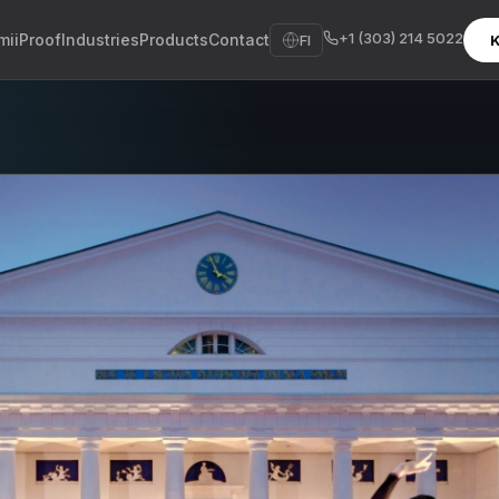
+1 (303) 214 5022
mii
Proof
Industries
Products
Contact
FI
K
sh
sch