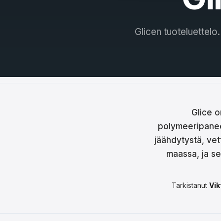
Češt
Magy
Glicen tuoteluettelo.
Hrva
Rom
日本
한국
Glice o
polymeeripaneeli
中文
jäähdytystä, vet
Русс
maassa, ja s
Slov
Tarkistanut
Vik
Türk
لعربية