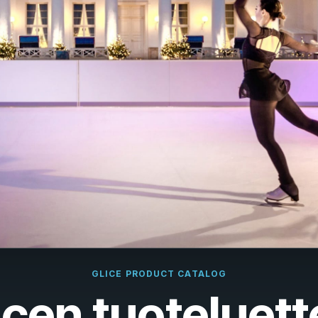
çais
rlands
ano
ñol
uguês
k
ska
k
i
GLICE PRODUCT CATALOG
icen tuoteluett
i