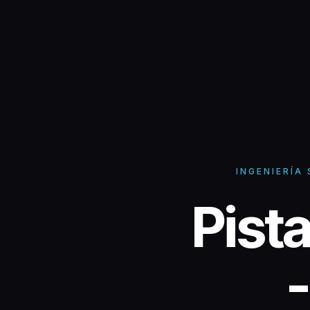
INGENIERÍA
Pista
Pist