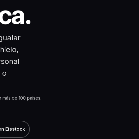
ca.
gualar
hielo,
rsonal
 o
en más de 100 países.
en Eisstock