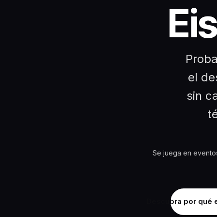
Ei
Proba
el de
sin c
t
Se juega en eventos 
Descubra por qué e