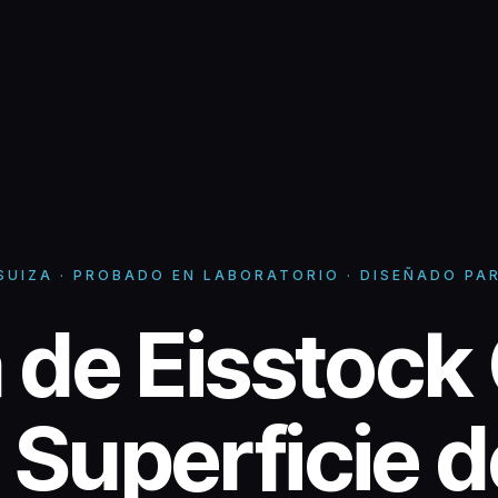
 SUIZA · PROBADO EN LABORATORIO · DISEÑADO PA
 de Eisstock 
a de Eisstock 
- Superficie d