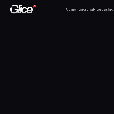
Cómo funciona
Pruebas
Ind
English
Deutsch
Français
Nederlands