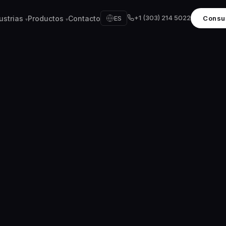
+1 (303) 214 5022
ustrias
Productos
Contacto
ES
Consul