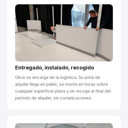
Fácil de gestionar con la certificación Rink
Manager.
Glice ofrece la certificación Rink Manager para ayudar a
su equipo a operar y mantener la pista, garantizando la
calidad de la superficie a largo plazo y una experiencia de
patinaje de clase mundial.
Entregado, instalado, recogido
¿Tiene preguntas sobre cómo funciona el hielo
sintético? Hable con nuestro equipo →
Glice se encarga de la logística. Su pista de
alquiler llega en palés, se monta en horas sobre
cualquier superficie plana y se recoge al final del
período de alquiler, sin complicaciones.