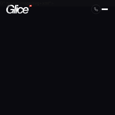
G" type="image/svg+xml">
English
Deutsch
Français
Nederlands