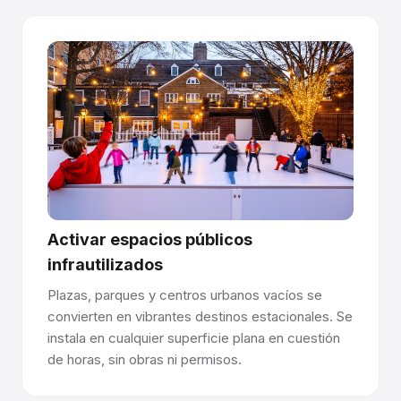
Fácil de gestionar con la certificación Rink
Manager.
Glice ofrece la certificación Rink Manager para ayudar a
su equipo a operar y mantener la pista, garantizando la
calidad de la superficie a largo plazo y una experiencia de
patinaje de clase mundial.
Activar espacios públicos
¿Tiene preguntas sobre cómo funciona el hielo
sintético? Hable con nuestro equipo →
infrautilizados
Plazas, parques y centros urbanos vacíos se
convierten en vibrantes destinos estacionales. Se
instala en cualquier superficie plana en cuestión
de horas, sin obras ni permisos.