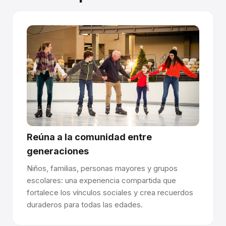
Superficie que se automejora.
Los paneles sinterizados liberan lubricante nuevo a
medida que las cuchillas crean microarañazos: cuanto
más se patina, mejor se desliza.
Conexión machihembrada
Los paneles se entrelazan como un suelo de parqué: las
uniones mecanizadas con precisión crean una superficie
sin juntas. Las juntas quedan totalmente enrasadas y son
imperceptibles al pisar.
Reúna a la comunidad entre
Instale en cualquier lugar, sin necesidad de
generaciones
permisos.
Niños, familias, personas mayores y grupos
Los paneles se colocan directamente sobre hormigón,
escolares: una experiencia compartida que
asfalto, pavimentos deportivos o pavimentos para
fortalece los vínculos sociales y crea recuerdos
eventos. Sin anclajes, sin perforaciones, sin permisos de
duraderos para todas las edades.
construcción. Los paneles premium duran más de 10 años
por cara y son reversibles.