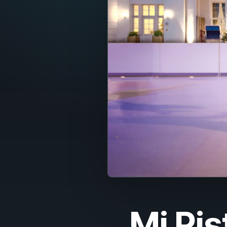
Fran
Nede
Itali
Espa
Port
Dans
Sven
Nors
Suom
Mi Pis
Polsk