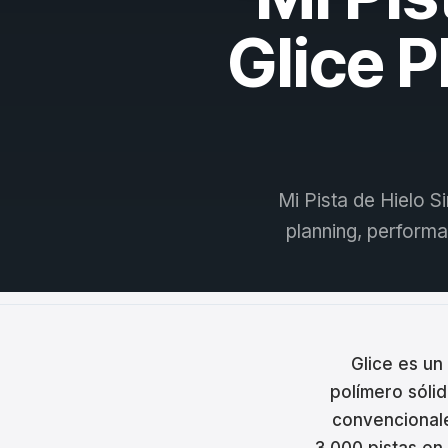
Češt
Glice 
Magy
Hrva
Rom
日本
Mi Pista de Hielo S
한국
planning, performa
中文
Русс
Slov
Glice es un
polímero sólid
Türk
convencionales
لعربية