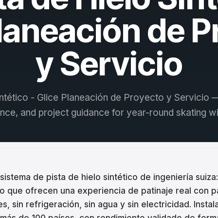
ina
Planeación de P
ar
tski
y Servicio
ână
語
intético - Glice Planeación de Proyecto y Servicio —
어
nce, and project guidance for year-round skating wit
кий
enčina
 sistema de pista de hielo sintético de ingeniería suiza
o que ofrecen una experiencia de patinaje real con p
çe
, sin refrigeración, sin agua y sin electricidad. Inst
ا