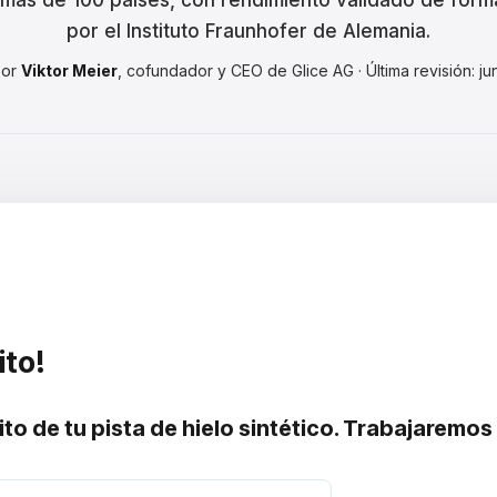
 más de 100 países, con rendimiento validado de for
por el Instituto Fraunhofer de Alemania.
por
Viktor Meier
, cofundador y CEO de Glice AG · Última revisión: j
ito!
o de tu pista de hielo sintético. Trabajaremos