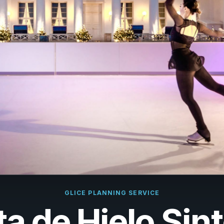
çais
rlands
ano
ñol
uguês
k
ska
k
i
GLICE PLANNING SERVICE
ta de Hielo Sint
i