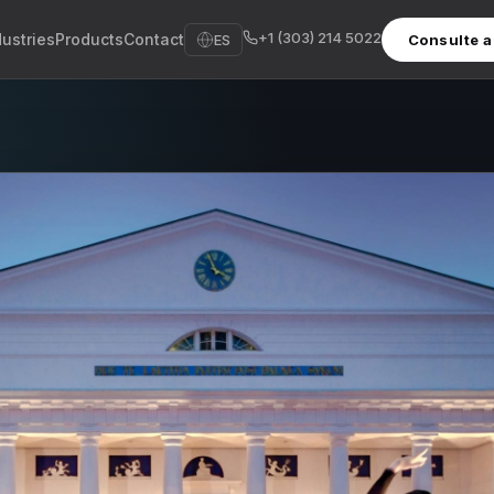
+1 (303) 214 5022
dustries
Products
Contact
ES
Consulte a 
sh
sch