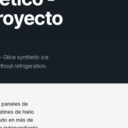
royecto
 Glice synthetic ice
hout refrigeration.
: paneles de
atines de hielo
alado en más de