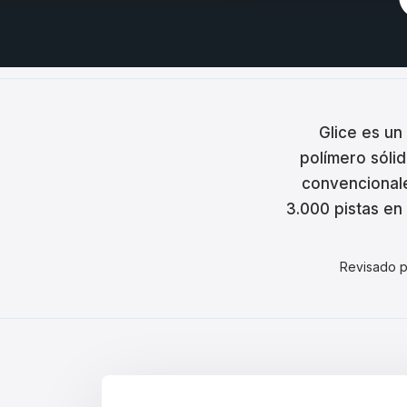
Češt
Magy
Hrva
Rom
Glice es un
polímero sólid
日本
convencionales
한국
3.000 pistas en
中文
Revisado 
Русс
Slov
Türk
لعربية