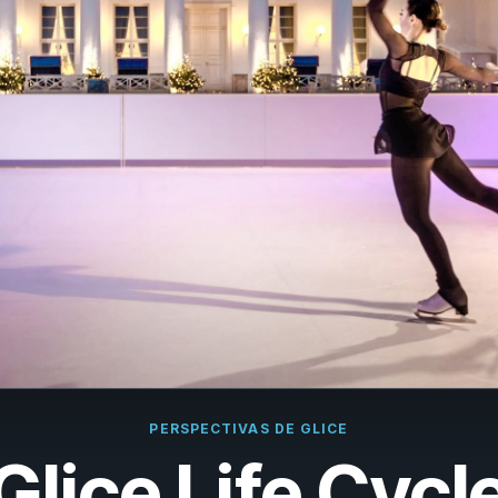
çais
rlands
ano
ñol
uguês
k
ska
k
i
PERSPECTIVAS DE GLICE
Glice Life Cycl
i