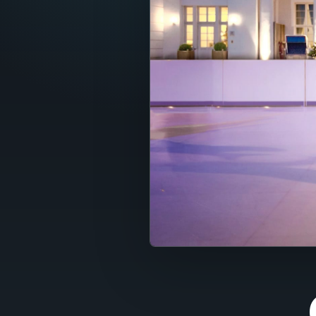
Fran
Nede
Itali
Espa
Port
Dans
Sven
Nors
Suom
Polsk