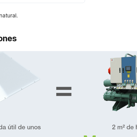
atural.
ones