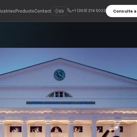
+1 (303) 214 5022
dustries
Products
Contact
ES
Consulte a 
sh
sch