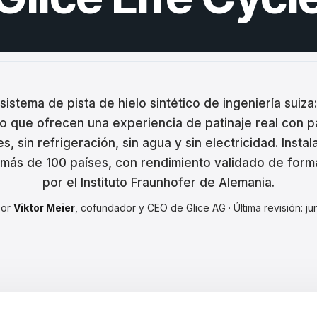
ina
ar
tski
ână
 sistema de pista de hielo sintético de ingeniería suiza
o que ofrecen una experiencia de patinaje real con p
語
, sin refrigeración, sin agua y sin electricidad. Inst
어
 más de 100 países, con rendimiento validado de for
por el Instituto Fraunhofer de Alemania.
por
Viktor Meier
, cofundador y CEO de Glice AG · Última revisión: j
кий
enčina
çe
ا