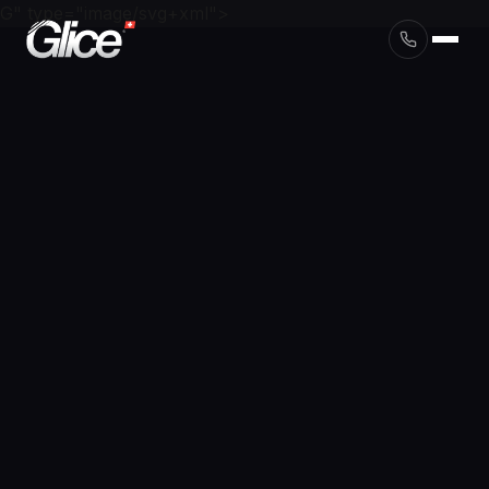
G" type="image/svg+xml">
English
Deutsch
Français
Nederlands