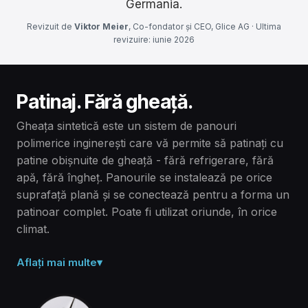
Germania.
Revizuit de
Viktor Meier
, Co-fondator și CEO, Glice AG · Ultima
revizuire: iunie 2026
Patinaj. Fără gheață.
Gheața sintetică este un sistem de panouri
polimerice inginerești care vă permite să patinați cu
patine obișnuite de gheață - fără refrigerare, fără
apă, fără îngheț. Panourile se instalează pe orice
suprafață plană și se conectează pentru a forma un
patinoar complet. Poate fi utilizat oriunde, în orice
climat.
Aflați mai multe
▾
Polimer solid, nu gheață.