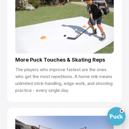
pentru a ajuta echipa dumneavoastră să opereze și să
întrețină patinoarul, asigurând calitatea pe termen lung a
suprafeței și o experiență de patinaj de clasă mondială.
Aveți întrebări despre cum funcționează gheața
sintetică? Vorbiți cu echipa noastră →
More Puck Touches & Skating Reps
The players who improve fastest are the ones
who get the most repetitions. A home rink means
unlimited stick-handling, edge work, and shooting
practice - every single day.