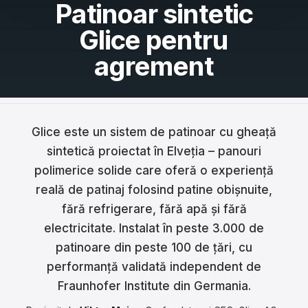
Patinoar sintetic
Français
Glice pentru
Nederlands
agrement
Italiano
Español
Glice este un sistem de patinoar cu gheață
Português
sintetică proiectat în Elveția – panouri
Dansk
polimerice solide care oferă o experiență
reală de patinaj folosind patine obișnuite,
Svenska
fără refrigerare, fără apă și fără
Norsk
electricitate. Instalat în peste 3.000 de
patinoare din peste 100 de țări, cu
Suomi
performanță validată independent de
Fraunhofer Institute din Germania.
Polski