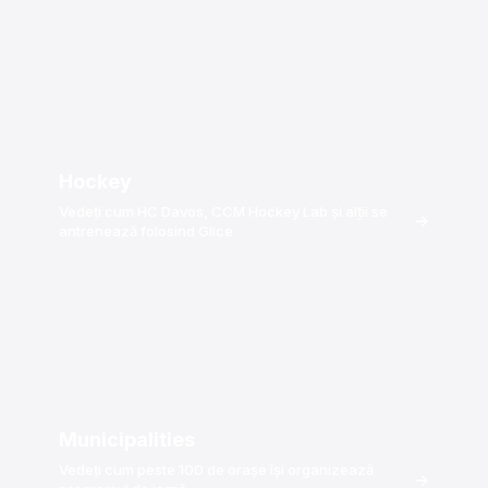
Hockey
Vedeți cum HC Davos, CCM Hockey Lab și alții se
→
antrenează folosind Glice
Municipalities
Vedeți cum peste 100 de orașe își organizează
→