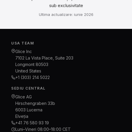
sub exclusivitate
Ultima actualizare: iunie 2026
USA TEAM
Glice Inc
7102 La Vista Place, Suite 203
Longmont 80503
United States
+1 (303) 214 5022
SEDIU CENTRAL
Glice AG
Hirschengraben 33b
6003 Lucerna
Elveția
+41 76 580 93 19
Luni–Vineri 08:00–18:00 CET