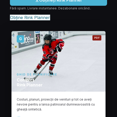
Fără spam. Livrare instantanee. Dezabonare oricând..
Obține Rink Planner
PDF
G
GLICE
GHID DE PLANIFICARE
Complet
Rink Planner
Costuri, planuri, proiecții de venituri și tot ce aveți
nevoie pentru a lansa patinoarul dumneavoastră cu
gheață sintetică.