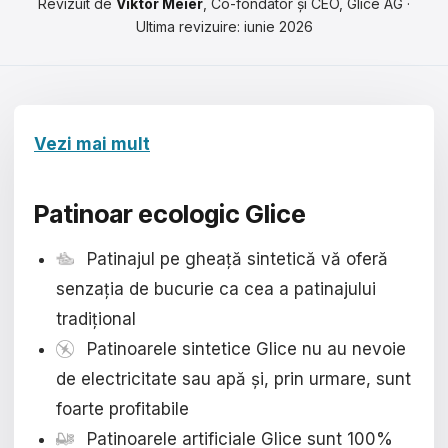
Revizuit de
Viktor Meier
, Co-fondator și CEO, Glice AG ·
Čeština
Ultima revizuire: iunie 2026
Magyar
Hrvatski
Română
Vezi mai mult
日本語
Patinoar ecologic Glice
한국어
Patinajul pe gheață sintetică vă oferă
中文
senzația de bucurie ca cea a patinajului
Русский
tradițional
Patinoarele sintetice Glice nu au nevoie
Slovenčina
de electricitate sau apă și, prin urmare, sunt
Türkçe
foarte profitabile
Patinoarele artificiale Glice sunt 100%
العربية