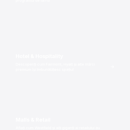
programul de iarnă
Hotel & Hospitality
Descoperiți cum Fairmont, Hyatt și alte mărci
→
premium își îmbunătățesc spațiul
Malls & Retail
Aflați cum Westfield și alți giganți ai retailului au