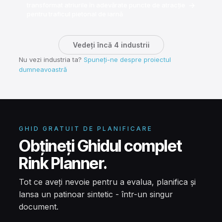
→
transformat atriurile în adevărate puncte de atracție
pentru traficul pietonal de iarnă
Vedeți încă 4 industrii
Nu vezi industria ta?
Spuneți-ne despre proiectul
dumneavoastră
GHID GRATUIT DE PLANIFICARE
Obțineți Ghidul complet
Rink Planner.
Tot ce aveți nevoie pentru a evalua, planifica și
lansa un patinoar sintetic - într-un singur
document.