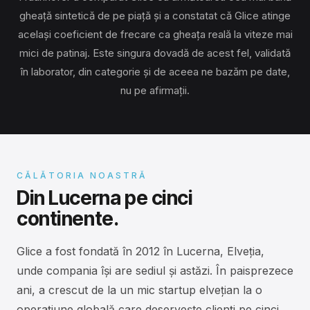
gheață sintetică de pe piață și a constatat că Glice atinge
același coeficient de frecare ca gheața reală la viteze mai
mici de patinaj. Este singura dovadă de acest fel, validată
în laborator, din categorie și de aceea ne bazăm pe date,
nu pe afirmații.
CĂLĂTORIA NOASTRĂ
Din Lucerna pe cinci
continente.
Glice a fost fondată în 2012 în Lucerna, Elveția,
unde compania își are sediul și astăzi. În paisprezece
ani, a crescut de la un mic startup elvețian la o
operațiune globală care deservește clienți pe cinci