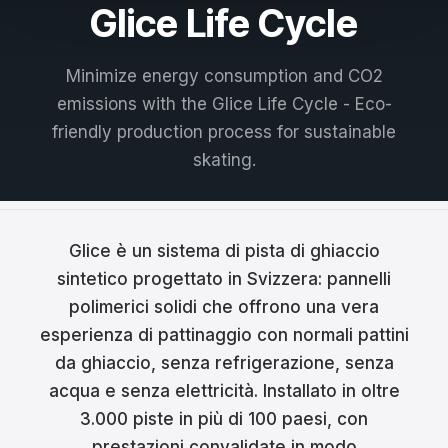
Glice Life Cycle
Français
Nederlands
Minimize energy consumption and CO2
emissions with the Glice Life Cycle - Eco-
Italiano
friendly production process for sustainable
Español
skating.
Português
Dansk
Glice è un sistema di pista di ghiaccio
sintetico progettato in Svizzera: pannelli
Svenska
polimerici solidi che offrono una vera
Norsk
esperienza di pattinaggio con normali pattini
da ghiaccio, senza refrigerazione, senza
Suomi
acqua e senza elettricità. Installato in oltre
Polski
3.000 piste in più di 100 paesi, con
prestazioni convalidate in modo