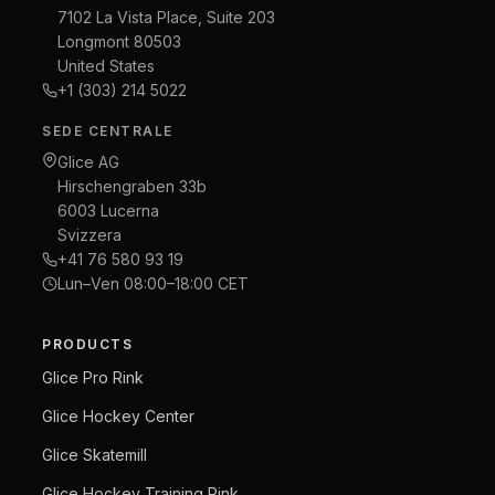
7102 La Vista Place, Suite 203
Longmont 80503
United States
+1 (303) 214 5022
SEDE CENTRALE
Glice AG
Hirschengraben 33b
6003 Lucerna
Svizzera
+41 76 580 93 19
Lun–Ven 08:00–18:00 CET
PRODUCTS
Glice Pro Rink
Glice Hockey Center
Glice Skatemill
Glice Hockey Training Rink