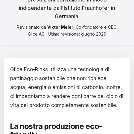
Čeština
indipendente dall'Istituto Fraunhofer in
Magyar
Germania.
Revisionato da
Viktor Meier
, Co-fondatore e CEO,
Hrvatski
Glice AG · Ultima revisione: giugno 2026
Română
日本語
한국어
Glice Eco-Rinks utilizza una tecnologia di
pattinaggio sostenibile che non richiede
中文
acqua, energia o emissioni di carbonio. Inoltre,
Русский
ci impegniamo a rendere ogni parte del ciclo di
vita del prodotto completamente sostenibile.
Slovenčina
Türkçe
La nostra produzione eco-
العربية