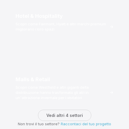
Hotel & Hospitality
Scopri come Fairmont, Hyatt e altri marchi premium
→
migliorano i loro spazi
Malls & Retail
Scopri come Westfield e altri giganti della
→
distribuzione hanno trasformato gli atri in
un'attrazione invernale per i visitatori
Vedi altri 4 settori
Non trovi il tuo settore?
Raccontaci del tuo progetto