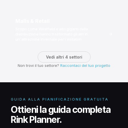
Malls & Retail
Scopri come Westfield e altri giganti della
→
distribuzione hanno trasformato gli atri in
un'attrazione invernale per i visitatori
Vedi altri 4 settori
Non trovi il tuo settore?
Raccontaci del tuo progetto
GUIDA ALLA PIANIFICAZIONE GRATUITA
Ottieni la guida completa
Rink Planner.