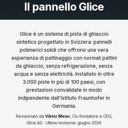
Il pannello Glice
Français
Nederlands
Italiano
Glice è un sistema di pista di ghiaccio
sintetico progettato in Svizzera: pannelli
Español
polimerici solidi che offrono una vera
Português
esperienza di pattinaggio con normali pattini
da ghiaccio, senza refrigerazione, senza
Dansk
acqua e senza elettricità. Installato in oltre
Svenska
3.000 piste in più di 100 paesi, con
prestazioni convalidate in modo
Norsk
indipendente dall'Istituto Fraunhofer in
Germania.
Suomi
Revisionato da
Viktor Meier
, Co-fondatore e CEO,
Polski
Glice AG · Ultima revisione: giugno 2026