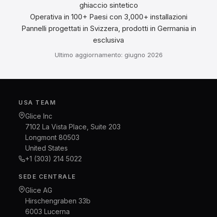
ghiaccio sintetico
Operativa in 100+ Paesi con 3,000+ installazioni
Pannelli progettati in Svizzera, prodotti in Germania in
esclusiva
Ultimo aggiornamento: giugno 2026
USA TEAM
Glice Inc
7102 La Vista Place, Suite 203
Longmont 80503
United States
+1 (303) 214 5022
SEDE CENTRALE
Glice AG
Hirschengraben 33b
6003 Lucerna