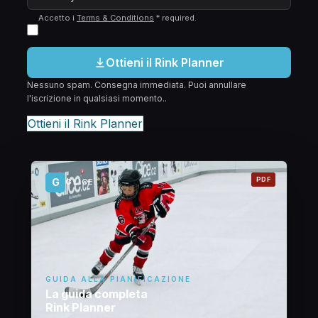
Accetto i
Terms & Conditions
*
required
.
Ottieni il Rink Planner
Nessuno spam. Consegna immediata. Puoi annullare
l'iscrizione in qualsiasi momento..
Ottieni il Rink Planner
PDF
G
GLICE
GUIDA ALLA PIANIFICAZIONE
La guida completa
Rink Planner