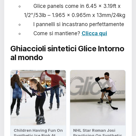
Glice panels come in 6.45 x 3.19ft x
1/2″/53lb – 1.965 x 0.965m x 13mm/24kg
I pannelli si incastrano perfettamente
Come si mantiene?
Clicca qui
Ghiaccioli sintetici Glice
Intorno
al mondo
Children Having Fun On
NHL Star Roman Josi
Synthetic Ice Rink At
Practicing On Synthetic