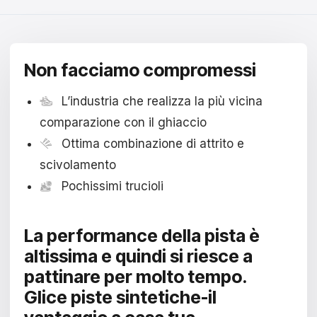
Čeština
Magyar
Non facciamo compromessi
Hrvatski
Română
L’industria che realizza la più vicina
comparazione con il ghiaccio
日本語
Ottima combinazione di attrito e
한국어
scivolamento
Pochissimi trucioli
中文
Русский
La performance della pista è
Slovenčina
altissima e quindi si riesce a
pattinare per molto tempo.
Türkçe
Glice piste sintetiche-il
العربية