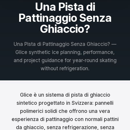
Una Pista di
Français
Pattinaggio Senza
Nederlands
Ghiaccio?
Italiano
Una Pista di Pattinaggio Senza Ghiaccio? —
Español
Glice synthetic ice planning, performance,
Português
and project guidance for year-round skating
without refrigeration.
Dansk
Svenska
Glice è un sistema di pista di ghiaccio
Norsk
sintetico progettato in Svizzera: pannelli
Suomi
polimerici solidi che offrono una vera
esperienza di pattinaggio con normali pattini
Polski
da ghiaccio, senza refrigerazione, senza