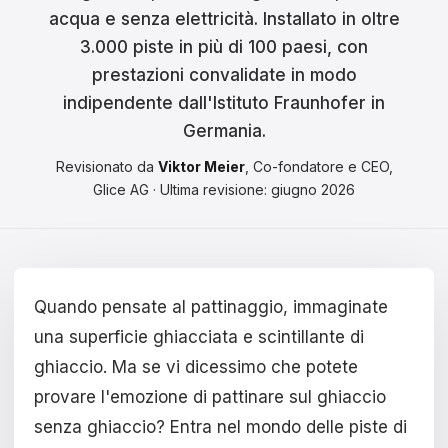
Čeština
acqua e senza elettricità. Installato in oltre
3.000 piste in più di 100 paesi, con
Magyar
prestazioni convalidate in modo
Hrvatski
indipendente dall'Istituto Fraunhofer in
Germania.
Română
Revisionato da
Viktor Meier
, Co-fondatore e CEO,
日本語
Glice AG · Ultima revisione: giugno 2026
한국어
中文
Quando pensate al pattinaggio, immaginate
Русский
una superficie ghiacciata e scintillante di
Slovenčina
ghiaccio. Ma se vi dicessimo che potete
provare l'emozione di pattinare sul ghiaccio
Türkçe
senza ghiaccio? Entra nel mondo delle piste di
العربية