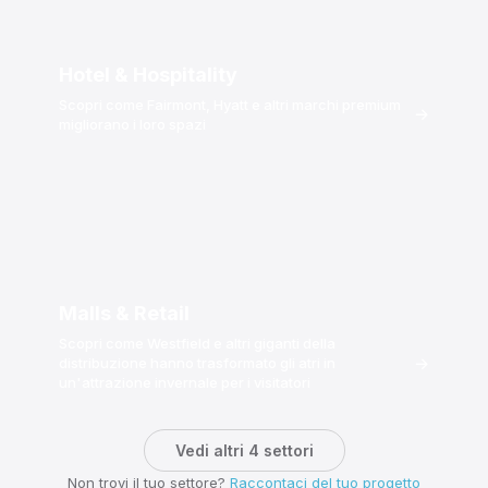
Hotel & Hospitality
Scopri come Fairmont, Hyatt e altri marchi premium
→
migliorano i loro spazi
Malls & Retail
Scopri come Westfield e altri giganti della
→
distribuzione hanno trasformato gli atri in
un'attrazione invernale per i visitatori
Vedi altri 4 settori
Non trovi il tuo settore?
Raccontaci del tuo progetto