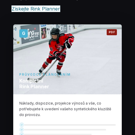
Získejte Rink Planner
PDF
G
GLICE
PRŮVODCE PLÁNOVÁNÍM
Kompletní
Rink Planner
Náklady, dispozice, projekce výnosů a vše, co
potřebujete k uvedení vašeho syntetického kluziště
do provozu.