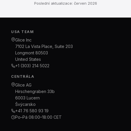
Poslední aktualizace: červen 2026
USA TEAM
Glice Inc
7102 La Vista Place, Suite 203
Longmont 80503
United States
+1 (303) 214 5022
CENTRÁLA
Glice AG
Hirschengraben 33b
6003 Lucern
Švýcarsko
+41 76 580 93 19
Po–Pá 08:00–18:00 CET