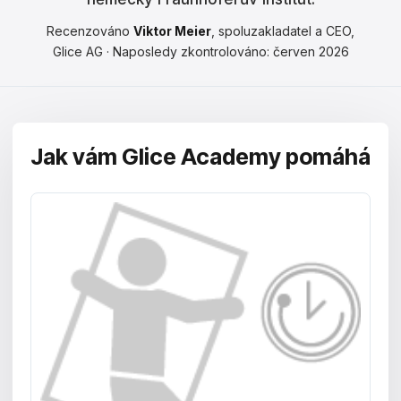
Čeština
Recenzováno
Viktor Meier
, spoluzakladatel a CEO,
Magyar
Glice AG · Naposledy zkontrolováno: červen 2026
Hrvatski
Română
Jak vám Glice Academy pomáhá
日本語
한국어
中文
Русский
Slovenčina
Türkçe
العربية