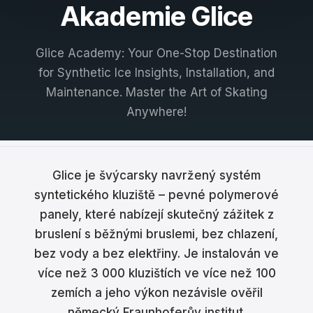
Akademie Glice
Français
Nederlands
Glice Academy: Your One-Stop Destination
for Synthetic Ice Insights, Installation, and
Italiano
Maintenance. Master the Art of Skating
Español
Anywhere!
Português
Dansk
Glice je švýcarsky navržený systém
syntetického kluziště – pevné polymerové
Svenska
panely, které nabízejí skutečný zážitek z
Norsk
bruslení s běžnými bruslemi, bez chlazení,
bez vody a bez elektřiny. Je instalován ve
Suomi
více než 3 000 kluzištích ve více než 100
Polski
zemích a jeho výkon nezávisle ověřil
německý Fraunhoferův institut.