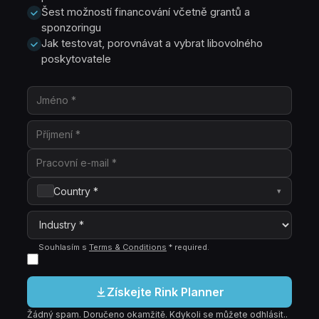
Šest možností financování včetně grantů a
sponzoringu
Jak testovat, porovnávat a vybrat libovolného
poskytovatele
Country *
▾
Souhlasím s
Terms & Conditions
*
required
.
Získejte Rink Planner
Žádný spam. Doručeno okamžitě. Kdykoli se můžete odhlásit..