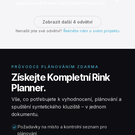
→
giganti proměnili atria v zimní návštěvnický ruch
Zobrazit další 4 odvětví
Nenašli jste své odvětví?
Řekněte nám o svém projektu
PRŮVODCE PLÁNOVÁNÍM ZDARMA
Získejte Kompletní Rink
Planner.
Vše, co potřebujete k vyhodnocení, plánování a
spuštění syntetického kluziště – v jednom
dokumentu.
Požadavky na místo a kontrolní seznam pro
plánování