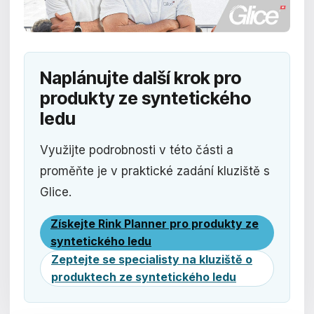
Naplánujte další krok pro
produkty ze syntetického
ledu
Využijte podrobnosti v této části a
proměňte je v praktické zadání kluziště s
Glice.
Získejte Rink Planner pro produkty ze
syntetického ledu
Zeptejte se specialisty na kluziště o
produktech ze syntetického ledu