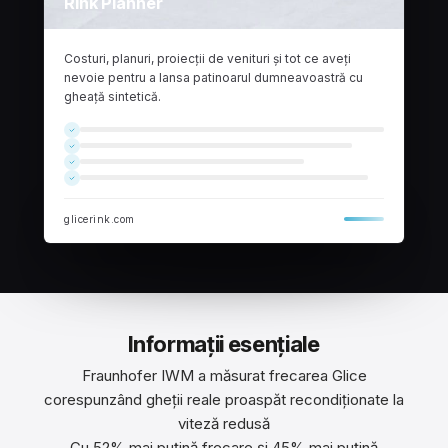
Rink Planner
Costuri, planuri, proiecții de venituri și tot ce aveți
nevoie pentru a lansa patinoarul dumneavoastră cu
gheață sintetică.
glicerink.com
Informații esențiale
Fraunhofer IWM a măsurat frecarea Glice
corespunzând gheții reale proaspăt recondiționate la
viteză redusă
Cu 52% mai puțină frecare și 45% mai puțină