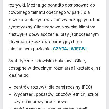
rozrywki. Można go ponadto dostosować do
dowolnego tematu obecnego w parku dla
jeszcze większych wrażeń zwiedzających. Lód
syntetyczny Glice zapewnia swoim klientom
niezwykłe doświadczenie, przy jednoczesnym
utrzymaniu kosztów operacyjnych na
minimalnym poziomie.
CZYTAJ WIĘCEJ
Syntetyczne lodowiska hokejowe Glice,
dostępne w dowolnym rozmiarze i kształcie, są
idealne do:
centrów rozrywki dla całej rodziny (FEC)
Wydarzeń, pokazów, obozów letnich, szkół
czy na imprezy urodzinowe
parków rozrywki, zoo, muzeów, hoteli,