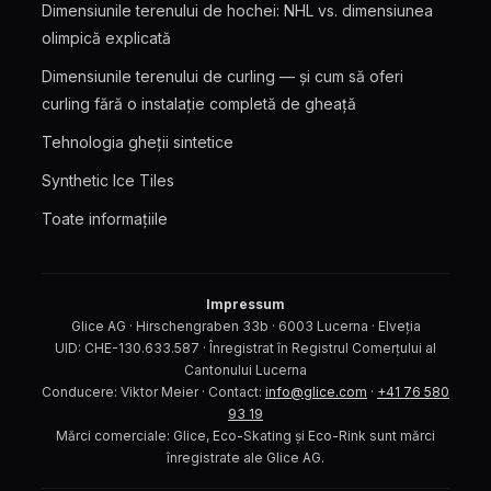
Dimensiunile terenului de hochei: NHL vs. dimensiunea
olimpică explicată
Dimensiunile terenului de curling — și cum să oferi
curling fără o instalație completă de gheață
Tehnologia gheții sintetice
Synthetic Ice Tiles
Toate informațiile
Impressum
Glice AG · Hirschengraben 33b · 6003 Lucerna · Elveția
UID: CHE-130.633.587 · Înregistrat în Registrul Comerțului al
Cantonului Lucerna
Conducere: Viktor Meier · Contact:
info@glice.com
·
+41 76 580
93 19
Mărci comerciale: Glice, Eco-Skating și Eco-Rink sunt mărci
înregistrate ale Glice AG.