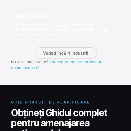
Malls & Retail
Aflați cum Westfield și alți giganți ai retailului au
→
transformat atriurile în adevărate puncte de atracție
pentru traficul pietonal de iarnă
Vedeți încă 4 industrii
Nu vezi industria ta?
Spuneți-ne despre proiectul
dumneavoastră
GHID GRATUIT DE PLANIFICARE
Obțineți Ghidul complet
pentru amenajarea