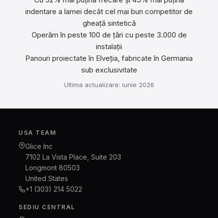
indentare a lamei decât cel mai bun competitor de
gheață sintetică
Operăm în peste 100 de țări cu peste 3.000 de
instalații
Panouri proiectate în Elveția, fabricate în Germania
sub exclusivitate
Ultima actualizare: iunie 2026
USA TEAM
Glice Inc
7102 La Vista Place, Suite 203
Longmont 80503
United States
+1 (303) 214 5022
SEDIU CENTRAL