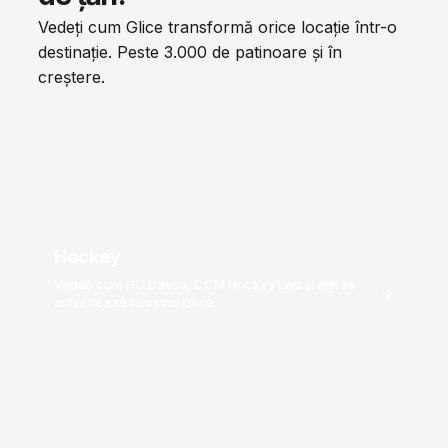
Vedeți cum Glice transformă orice locație într-o
destinație. Peste 3.000 de patinoare și în
creștere.
Hockey
Vedeți cum HC Davos, CCM Hockey Lab și alții se
→
antrenează folosind Glice