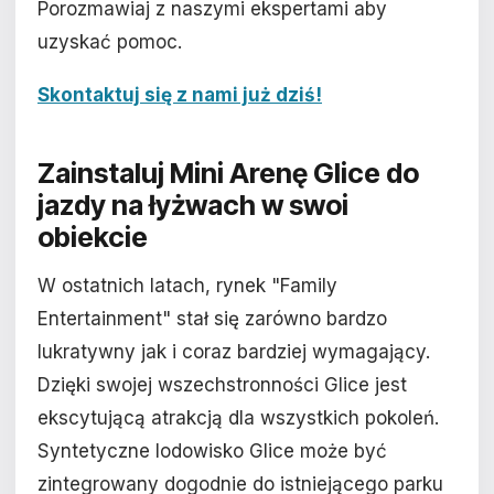
Porozmawiaj z naszymi ekspertami aby
uzyskać pomoc.
Skontaktuj się z nami już dziś!
Zainstaluj Mini Arenę Glice do
jazdy na łyżwach w swoi
obiekcie
W ostatnich latach, rynek "Family
Entertainment" stał się zarówno bardzo
lukratywny jak i coraz bardziej wymagający.
Dzięki swojej wszechstronności Glice jest
ekscytującą atrakcją dla wszystkich pokoleń.
Syntetyczne lodowisko Glice może być
zintegrowany dogodnie do istniejącego parku