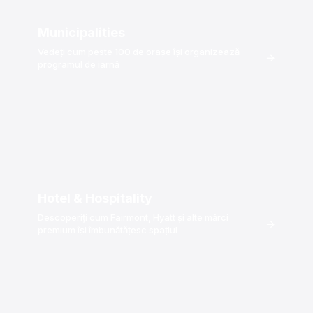
Municipalities
Vedeți cum peste 100 de orașe își organizează
→
programul de iarnă
Hotel & Hospitality
Descoperiți cum Fairmont, Hyatt și alte mărci
→
premium își îmbunătățesc spațiul