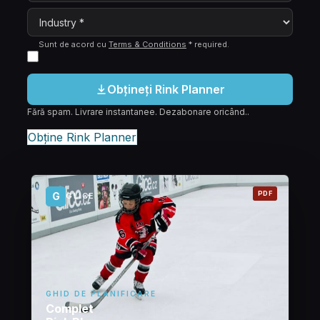
Sunt de acord cu
Terms & Conditions
*
required
.
Obțineți Rink Planner
Fără spam. Livrare instantanee. Dezabonare oricând..
Obține Rink Planner
PDF
G
GLICE
GHID DE PLANIFICARE
Complet