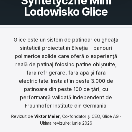
Syntetyczne Mini
Lodowisko Glice
Français
Nederlands
Italiano
Glice este un sistem de patinoar cu gheață
Español
sintetică proiectat în Elveția – panouri
polimerice solide care oferă o experiență
Português
reală de patinaj folosind patine obișnuite,
Dansk
fără refrigerare, fără apă și fără
electricitate. Instalat în peste 3.000 de
Svenska
patinoare din peste 100 de țări, cu
Norsk
performanță validată independent de
Fraunhofer Institute din Germania.
Suomi
Revizuit de
Viktor Meier
, Co-fondator și CEO, Glice AG ·
Polski
Ultima revizuire: iunie 2026