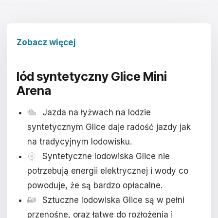
Čeština
Magyar
Zobacz więcej
Hrvatski
Română
lód syntetyczny Glice Mini
Arena
日本語
한국어
Jazda na łyżwach na lodzie
syntetycznym Glice daje radość jazdy jak
中文
na tradycyjnym lodowisku.
Русский
Syntetyczne lodowiska Glice nie
potrzebują energii elektrycznej i wody co
Slovenčina
powoduje, że są bardzo opłacalne.
Türkçe
Sztuczne lodowiska Glice są w pełni
przenośne, oraz łatwe do rozłożenia i
العربية