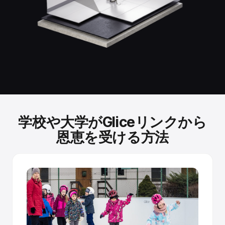
標準的なスケート、特別な装備は不要です。
冷却式リンクで使用するのと同じアイススケートで滑走で
きます。改造は不要です。
独立してテストされた性能。
Fraunhofer Instituteのテストにより、Glice合成氷が実際の
氷のスケート速度に匹敵する滑走性能を達成することが確
認されました
学校や大学がGliceリンクから
自己改善する表面。
恩恵を受ける方法
焼結パネルは、ブレードが微細な傷を作るにつれて新鮮な
潤滑剤を放出します。滑れば滑るほど、滑りが良くなりま
す。
Tongue & Groove構造
パネルは寄木細工のように連結され、精密に加工されたジ