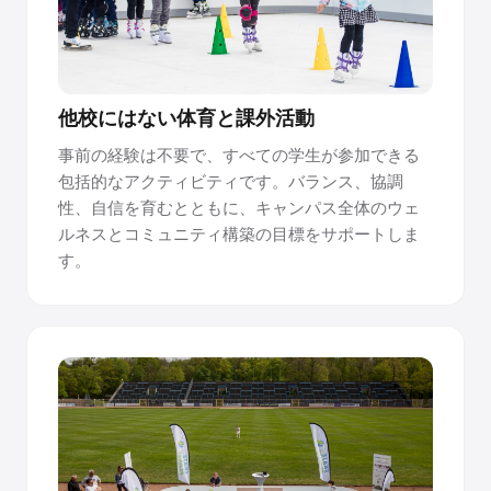
ョイントがシームレスな表面を作り出します。継ぎ目は
100%平らで、足元では検出できません
どこにでも設置でき、許可は不要です。
他校にはない体育と課外活動
パネルはコンクリート、アスファルト、スポーツフローリ
ング、またはイベントフローリングの上に直接敷設されま
事前の経験は不要で、すべての学生が参加できる
す。固定、穴あけ、建設許可は不要です。Premiumパネル
包括的なアクティビティです。バランス、協調
は片面で10年以上持ち、リバーシブルです。
性、自信を育むとともに、キャンパス全体のウェ
ルネスとコミュニティ構築の目標をサポートしま
す。
リンクマネージャー認定で簡単に管理できます。
Gliceは、チームがリンクを運営および維持し、長期的な表
面品質と世界クラスのスケート体験をサポートするための
リンクマネージャー認定を提供しています
合成氷の仕組みについて質問がありますか？私たちの
チームにご相談ください →