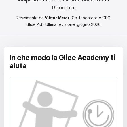
Čeština
Germania.
Magyar
Revisionato da
Viktor Meier
, Co-fondatore e CEO,
Glice AG · Ultima revisione: giugno 2026
Hrvatski
Română
日本語
In che modo la Glice Academy ti
한국어
aiuta
中文
Русский
Slovenčina
Türkçe
العربية