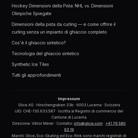
Hockey Dimensioni della Pista: NHL vs. Dimensioni
Olimpiche Spiegate
Dimensioni della pista da curling — e come offrire il
curling senza un impianto di ghiaccio completo
Cos'è il ghiaccio sintetico?
Tecnologia del ghiaccio sintetico
Synthetic Ice Tiles
Tutti gli approfondimenti
Impressum
Glice AG · Hirschengraben 33b · 6003 Lucerna · Svizzera
UID: CHE-130.633.587 · Iscritta al Registro di commercio del
Cantone di Lucerna
Direzione: Viktor Meier · Contatto:
info@glice.com
·
+41 76 580
93 19
Marchi: Glice, Eco-Skating ed Eco-Rink sono marchi registrati di