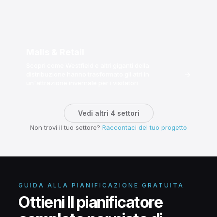
Malls & Retail
Scopri come Westfield e altri giganti della
→
distribuzione hanno trasformato gli atri in
un'attrazione invernale per i visitatori
Vedi altri 4 settori
Non trovi il tuo settore?
Raccontaci del tuo progetto
GUIDA ALLA PIANIFICAZIONE GRATUITA
Ottieni Il pianificatore