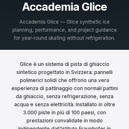
Accademia Glice
Français
Nederlands
Accademia Glice — Glice synthetic ice
planning, performance, and project guidance
Italiano
for year-round skating without refrigeration.
Español
Português
Glice è un sistema di pista di ghiaccio
Dansk
sintetico progettato in Svizzera: pannelli
polimerici solidi che offrono una vera
Svenska
esperienza di pattinaggio con normali pattini
Norsk
da ghiaccio, senza refrigerazione, senza
acqua e senza elettricità. Installato in oltre
Suomi
3.000 piste in più di 100 paesi, con
Polski
prestazioni convalidate in modo
indipendente dall'Istituto Fraunhofer in