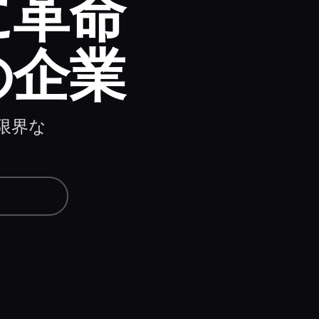
に革命
の企業
。限界な