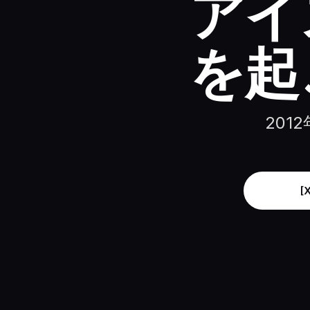
アイ
を起
201
[