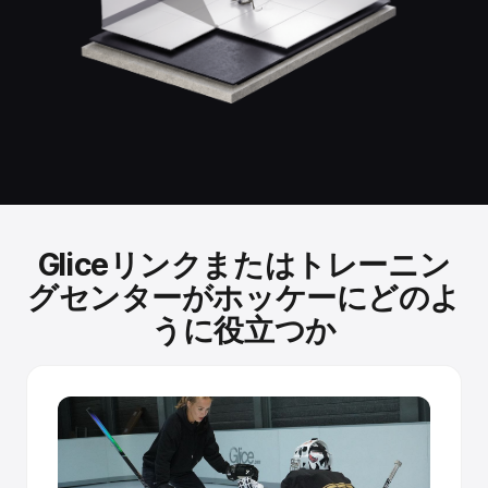
標準的なスケート、特別な装備は不要です。
冷却式リンクで使用するのと同じアイススケートで滑走で
きます。改造は不要です。
独立してテストされた性能。
Fraunhofer Instituteのテストにより、Glice合成氷が実際の
氷のスケート速度に匹敵する滑走性能を達成することが確
認されました
Gliceリンクまたはトレーニン
自己改善する表面。
グセンターがホッケーにどのよ
焼結パネルは、ブレードが微細な傷を作るにつれて新鮮な
うに役立つか
潤滑剤を放出します。滑れば滑るほど、滑りが良くなりま
す。
Tongue & Groove構造
パネルは寄木細工のように連結され、精密に加工されたジ