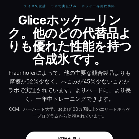
スイスで設計 · ラボで実証済み · ホッケー専用に構築
Gliceホッケーリンク 
Gliceホッケーリン
ク。他のどの代替品よ
りも優れた性能を持つ
合成氷です。
Fraunhoferによって、他の主要な競合製品よりも
摩擦が52%少なく、へこみが45%少ないことが
ラボで実証されています。よりハードに、より長
く、一年中トレーニングできます。
CCM、ハーバード大学、および100カ国以上のエリートホッケ
ープログラムから信頼されています。