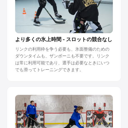
ョイントがシームレスな表面を作り出します。継ぎ目は
100%平らで、足元では検出できません
どこにでも設置でき、許可は不要です。
パネルはコンクリート、アスファルト、スポーツフローリ
より多くの氷上時間 - スロットの競合なし
ング、またはイベントフローリングの上に直接敷設されま
す。固定、穴あけ、建設許可は不要です。Premiumパネル
リンクの利用枠を争う必要も、氷面整備のための
は片面で10年以上持ち、リバーシブルです。
ダウンタイムも、ザンボーニも不要です。リンク
は常に利用可能であり、選手は必要なときにいつ
リンクマネージャー認定で簡単に管理できます。
でも滑ってトレーニングできます。
Gliceは、チームがリンクを運営および維持し、長期的な表
面品質と世界クラスのスケート体験をサポートするための
リンクマネージャー認定を提供しています
合成氷の仕組みについて質問がありますか？私たちの
チームにご相談ください →