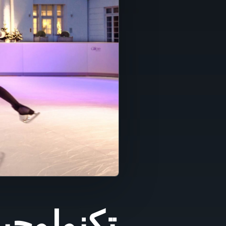
nçais
lands
aliano
pañol
uguês
Dansk
enska
Norsk
Suomi
تكنولوجيا
Polski