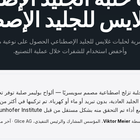
Če
لايس للجليد الإص
M
Hrv
ية لحلبات غلايس للجليد الإصطناعي الحصول على نوعية مط
Ro
وأخفض استخدام للشفرات خلال عملية التصنيع.
ام حلبة تزلج اصطناعية مصمم سويسريًا — ألواح بوليمر صلبة توفر ت
Ру
Slove
اسطة
Viktor Meier
، المؤسس المشارك والرئيس التنفيذي، Glice AG · آخر مراجعة: يونيو 2026
T