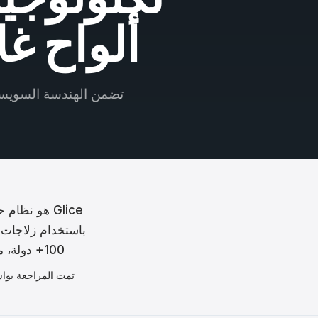
ština
ألواح غ
agyar
atski
تضمن الهندسة السويسر
mână
日本語
한국어
中文
Glice هو نظ
сский
100+ دولة، مع أداء تم التحقق منه بشكل مستقل من قبل Fraunhofer Institute الألماني.
nčina
تمت المراجعة بو
ürkçe
العربية