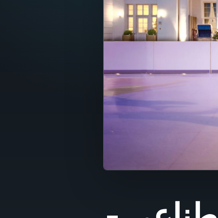
صطناعي -