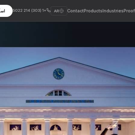
+1 (303) 214 5022
Contact
Products
Industries
Proof
AR
اسأ
E
De