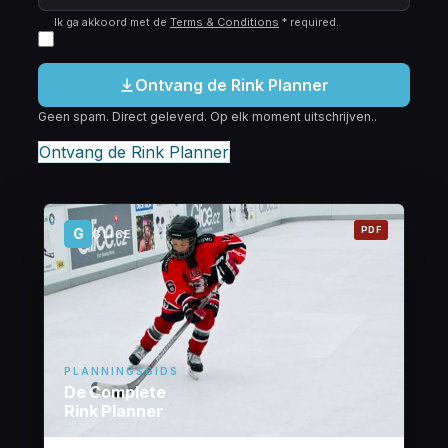
Ik ga akkoord met de
Terms & Conditions
*
required
.
Ontvang de Rink Planner
Geen spam. Direct geleverd. Op elk moment uitschrijven..
Ontvang de Rink Planner
PDF
G
GLICE
PLANNINGSGIDS
De Complete
Rink Planner