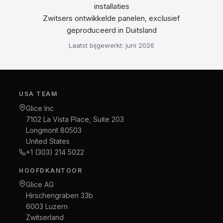
installaties
Zwitsers ontwikkelde panelen, exclusief
geproduceerd in Duitsland
Laatst bijgewerkt: juni 2026
USA TEAM
Glice Inc
7102 La Vista Place, Suite 203
Longmont 80503
United States
+1 (303) 214 5022
HOOFDKANTOOR
Glice AG
Hirschengraben 33b
6003 Luzern
Zwitserland