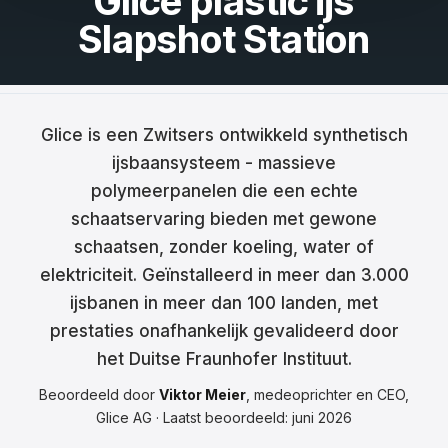
Glice plastic ijs
Slapshot Station
Français
Nederlands
Italiano
Glice is een Zwitsers ontwikkeld synthetisch
Español
ijsbaansysteem - massieve
polymeerpanelen die een echte
Português
schaatservaring bieden met gewone
Dansk
schaatsen, zonder koeling, water of
elektriciteit. Geïnstalleerd in meer dan 3.000
Svenska
ijsbanen in meer dan 100 landen, met
Norsk
prestaties onafhankelijk gevalideerd door
het Duitse Fraunhofer Instituut.
Suomi
Beoordeeld door
Viktor Meier
, medeoprichter en CEO,
Polski
Glice AG · Laatst beoordeeld: juni 2026