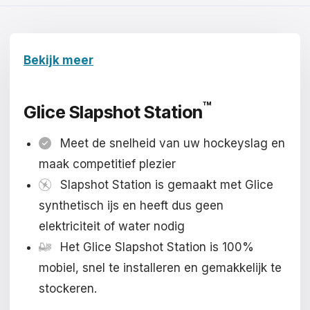
Čeština
Magyar
Bekijk meer
Hrvatski
Română
™
Glice Slapshot Station
日本語
Meet de snelheid van uw hockeyslag en
한국어
maak competitief plezier
Slapshot Station is gemaakt met Glice
中文
synthetisch ijs en heeft dus geen
Русский
elektriciteit of water nodig
Slovenčina
Het Glice Slapshot Station is 100%
mobiel, snel te installeren en gemakkelijk te
Türkçe
stockeren.
العربية