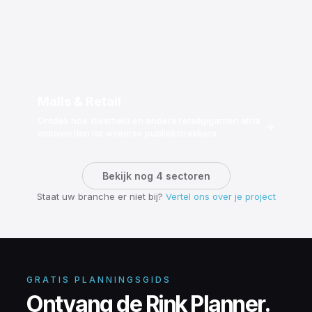
Malls & Retail
Ontdek hoe Westfield en andere retailgiganten atria
→
omtoverden tot winterse publiekstrekkers
Bekijk nog 4 sectoren
Staat uw branche er niet bij?
Vertel ons over je project
GRATIS PLANNINGSGIDS
Ontvang de Rink Planner.